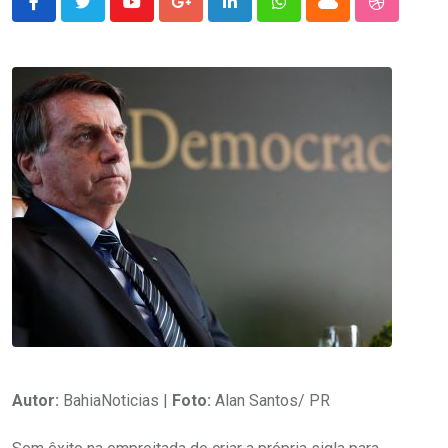
Youtube
Google+
LinkedIn
Whatsapp
Cloud
StumbleU
Autor:
BahiaNoticias |
Foto:
Alan Santos/ PR