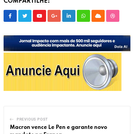
COMPARTILHE:
Youtube
Google+
LinkedIn
Whatsapp
Cloud
StumbleU
PREVIOUS POST
Macron vence Le Pen e garante novo