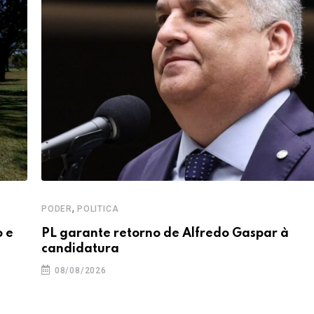
,
PODER
POLITICA
o e
PL garante retorno de Alfredo Gaspar à
candidatura
08/08/2026