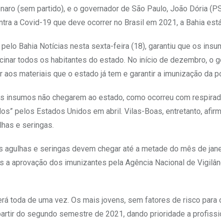
onaro (sem partido), e o governador de São Paulo, João Dória (P
ra a Covid-19 que deve ocorrer no Brasil em 2021, a Bahia está 
pelo Bahia Notícias nesta sexta-feira (18), garantiu que os insu
cinar todos os habitantes do estado. No início de dezembro, o 
r aos materiais que o estado já tem e garantir a imunização da p
dos insumos não chegarem ao estado, como ocorreu com respira
s” pelos Estados Unidos em abril. Vilas-Boas, entretanto, afir
has e seringas.
s agulhas e seringas devem chegar até a metade do mês de janei
s a aprovação dos imunizantes pela Agência Nacional de Vigilân
erá toda de uma vez. Os mais jovens, sem fatores de risco para 
rtir do segundo semestre de 2021, dando prioridade a profissi