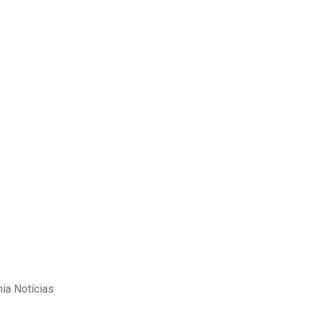
Upon
hia Notícias