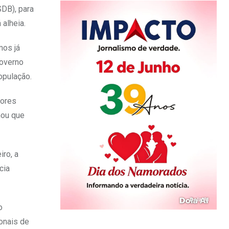
SDB), para
alheia.
mos já
governo
opulação.
dores
mou que
ro, a
cia
o
onais de