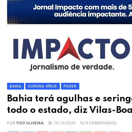
BAHIA
CORONA VÍRUS
PODER
Bahia terá agulhas e sering
todo o estado, diz Vilas-Bo
POR
TICO OLIVEIRA
19/12/2020
0
COMENTÁRIOS