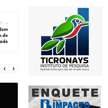
ST
edem
o de
dade