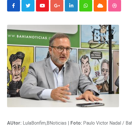
Youtube
Google+
LinkedIn
Whatsapp
Cloud
Stumble
AUtor:
LulaBonfim,BNoticias |
Foto:
Paulo Victor Nadal / Ba