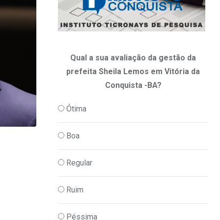
Qual a sua avaliação da gestão da
prefeita Sheila Lemos em Vitória da
Conquista -BA?
Ótima
Boa
,
CULTURA
PODER
Regular
Vitória da Conquista dará passo históri
07/08/2026
Ruim
Péssima