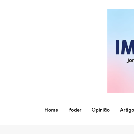
Skip
to
content
Home
Poder
Opinião
Artigo