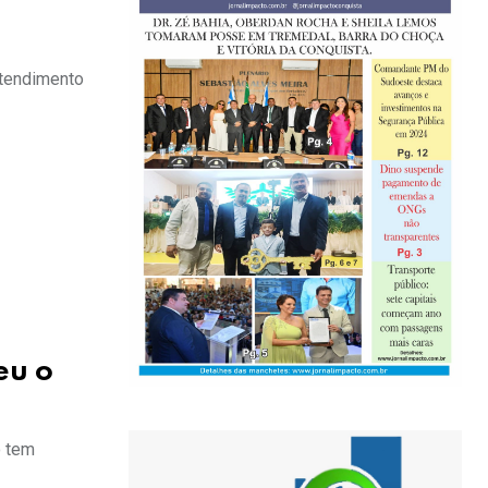
atendimento
eu o
o tem