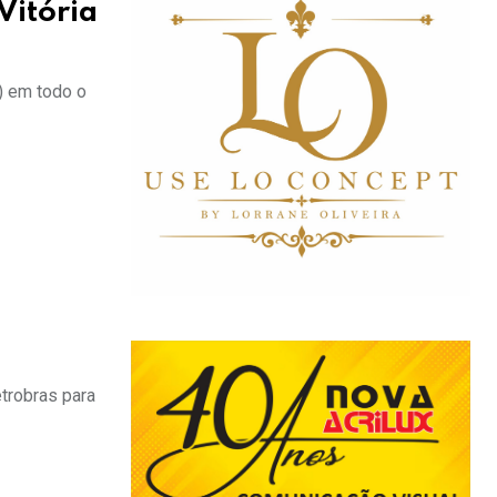
Vitória
) em todo o
trobras para