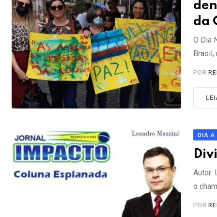
den
da 
O Dia 
Brasil
POR
RE
LE
DIA A
Div
Autor:
o cham
POR
RE