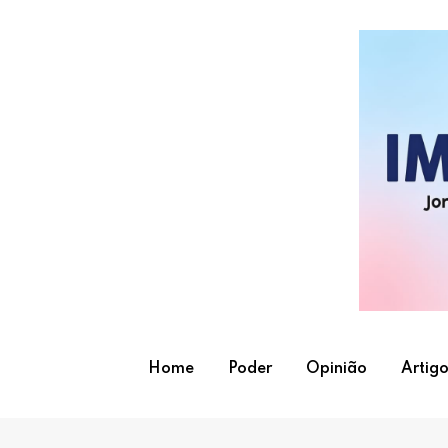
Skip
to
content
Home
Poder
Opinião
Artigo