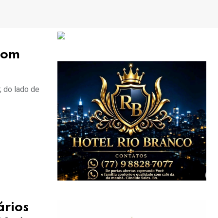
com
; do lado de
ários