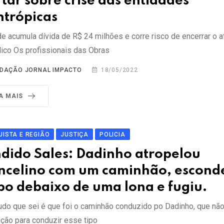
rtar sobre crise das entidades
antrópicas
de acumula dívida de R$ 24 milhões e corre risco de encerrar o 
lico Os profissionais das Obras
DAÇÃO JORNAL IMPACTO
18/05/2022
IA MAIS
ISTA E REGIÃO
JUSTIÇA
POLICIA
dido Sales: Dadinho atropelou
ncelino com um caminhão, escond
po debaixo de uma lona e fugiu.
udo que sei é que foi o caminhão conduzido po Dadinho, que nã
ação para conduzir esse tipo