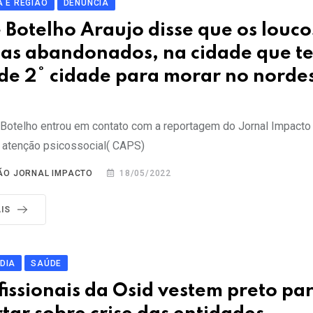
 E REGIÃO
DENÚNCIA
 Botelho Araujo disse que os louco
uas abandonados, na cidade que t
o de 2° cidade para morar no norde
 Botelho entrou em contato com a reportagem do Jornal Impacto
e atenção psicossocial( CAPS)
ÃO JORNAL IMPACTO
18/05/2022
IS
 DIA
SAÚDE
fissionais da Osid vestem preto pa