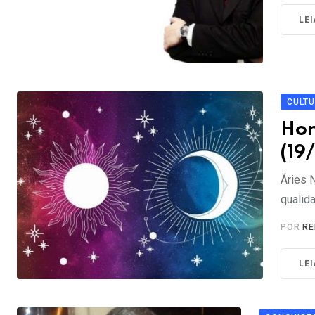
LE
CULT
Hor
(19
Áries 
qualid
POR
RE
LE