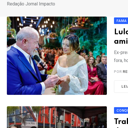
Redação Jornal Impacto
FAMA
Lul
ami
Ex-pre
fora, h
POR
RE
LE
CONQU
Tra