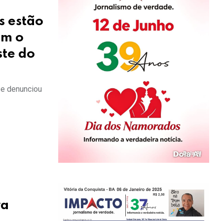
s estão
em o
ste do
 e denunciou
ra