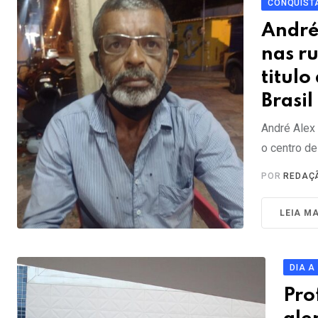
CONQUISTA
André
nas r
titul
Brasil
André Alex
o centro d
POR
REDAÇ
LEIA MA
DIA A
Pro