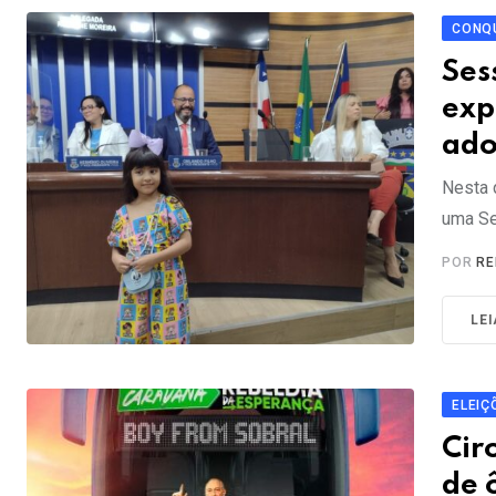
CONQU
Ses
exp
ado
Nesta 
uma Se
POR
RE
LE
ELEIÇ
Cir
de 