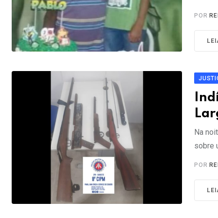
POR
RE
LE
JUSTI
Ind
Lar
Na noit
sobre 
POR
RE
LE