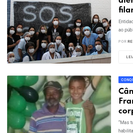
ale
fil
Entida
ao púb
POR
RE
LE
CONQU
Cân
Fra
cor
“Mas t
habilit