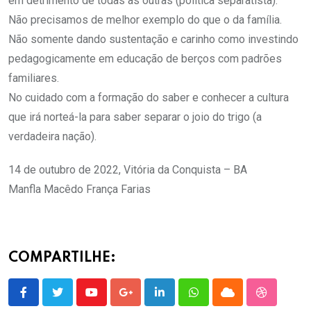
em detrimento de todas as outras (política separatista).
Não precisamos de melhor exemplo do que o da família.
Não somente dando sustentação e carinho como investindo
pedagogicamente em educação de berços com padrões
familiares.
No cuidado com a formação do saber e conhecer a cultura
que irá norteá-la para saber separar o joio do trigo (a
verdadeira nação).
14 de outubro de 2022, Vitória da Conquista – BA
Manfla Macêdo França Farias
COMPARTILHE:
Youtube
Google+
LinkedIn
Whatsapp
Cloud
StumbleU