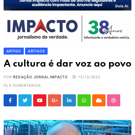
ARTIGO
ARTIGOS
A cultura é dar voz ao povo
POR
REDAÇÃO JORNAL IMPACTO
15/10/2022
0
COMENTÁRIOS
Youtube
Google+
LinkedIn
Whatsapp
Cloud
StumbleU