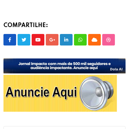
COMPARTILHE:
Youtube
Google+
LinkedIn
Whatsapp
Cloud
StumbleU