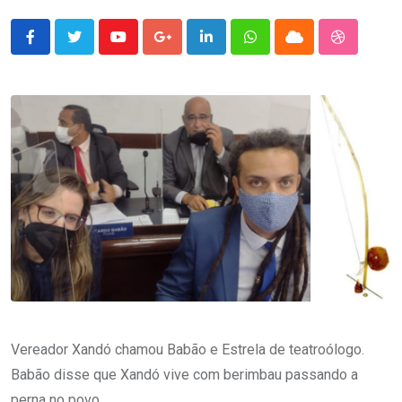
Youtube
Google+
LinkedIn
Whatsapp
Cloud
StumbleU
Vereador Xandó chamou Babão e Estrela de teatroólogo.
Babão disse que Xandó vive com berimbau passando a
perna no povo.