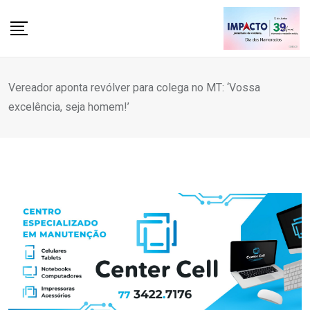
Skip
to
content
Vereador aponta revólver para colega no MT: ‘Vossa
excelência, seja homem!’