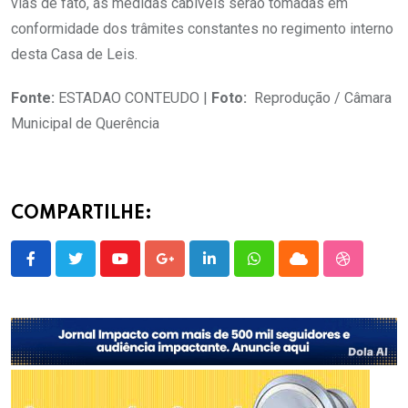
vias de fato, as medidas cabíveis serão tomadas em
conformidade dos trâmites constantes no regimento interno
desta Casa de Leis.
Fonte:
ESTADAO CONTEUDO |
Foto:
Reprodução / Câmara
Municipal de Querência
COMPARTILHE:
Youtube
Google+
LinkedIn
Whatsapp
Cloud
StumbleU