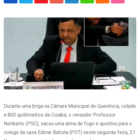
Youtube
Google+
LinkedIn
Whatsapp
Cloud
StumbleU
Durante uma briga na Câmara Municipal de Querência, cidade
a 800 quilômetros de Cuiabá, o vereador Professor
Neriberto (PSC), sacou uma arma de fogo e apontou para o
colega da casa Edmar Batista (PDT) nesta segunda-feira, 21.