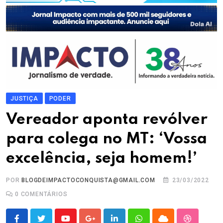
JUSTIÇA
PODER
Vereador aponta revólver
para colega no MT: ‘Vossa
excelência, seja homem!’
POR
BLOGDEIMPACTOCONQUISTA@GMAIL.COM
23/03/2022
0
COMENTÁRIOS