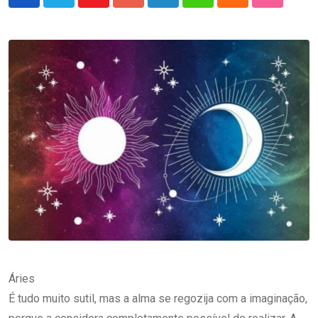
Youtube
Google+
LinkedIn
Whatsapp
Cloud
StumbleU
Áries
É tudo muito sutil, mas a alma se regozija com a imaginação,