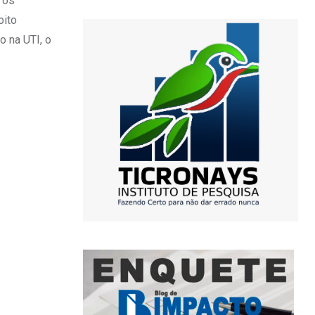
 os
oito
o na UTI, o