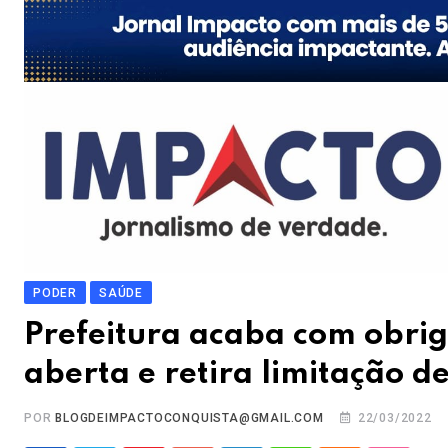
PODER
SAÚDE
Prefeitura acaba com obri
aberta e retira limitação d
POR
BLOGDEIMPACTOCONQUISTA@GMAIL.COM
22/03/2022