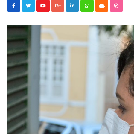
Youtube
Google+
LinkedIn
Whatsapp
Cloud
Stumble