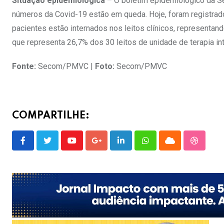
Situação epidemiológica
– O boletim epidemiológico da Se
números da Covid-19 estão em queda. Hoje, foram registrados
pacientes estão internados nos leitos clínicos, representand
que representa 26,7% dos 30 leitos de unidade de terapia in
Fonte:
Secom/PMVC |
Foto:
Secom/PMVC
COMPARTILHE:
Youtube
Google+
LinkedIn
Whatsapp
Cloud
Stumble