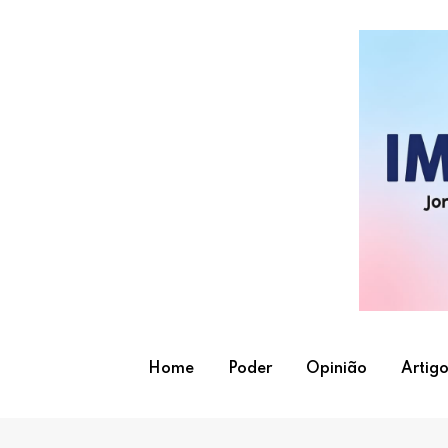
Skip
to
content
Home
Poder
Opinião
Artigo