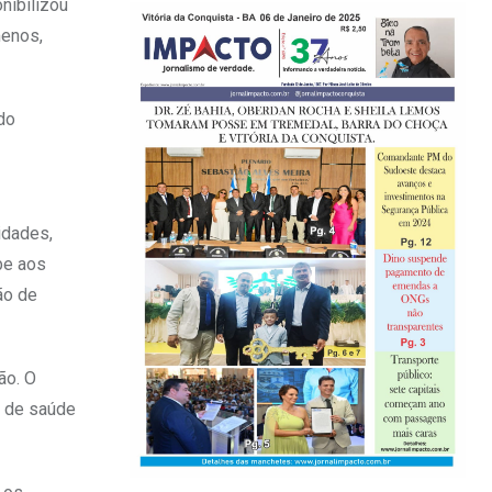
nibilizou
menos,
do
idades,
be aos
ão de
ão. O
a de saúde