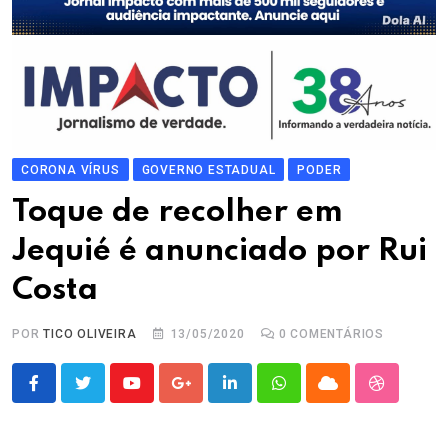
CORONA VÍRUS
GOVERNO ESTADUAL
PODER
Toque de recolher em
Jequié é anunciado por Rui
Costa
POR
TICO OLIVEIRA
13/05/2020
0
COMENTÁRIOS
Youtube
Google+
LinkedIn
Whatsapp
Cloud
StumbleU