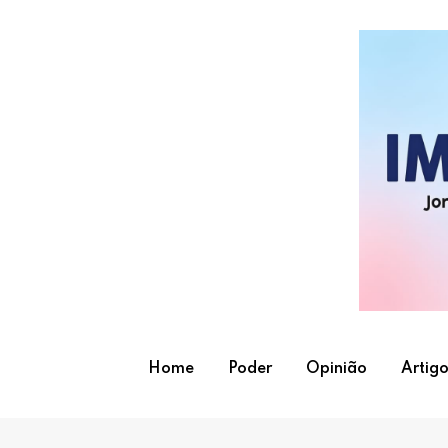
Skip
to
content
Home
Poder
Opinião
Artigo