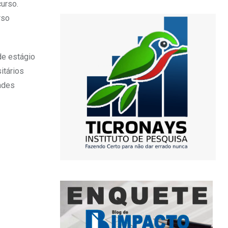
urso.
rso
de estágio
itários
dades