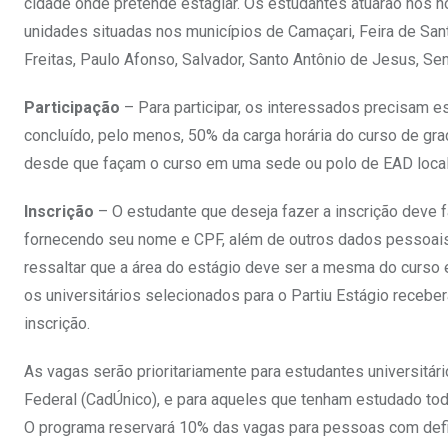
cidade onde pretende estagiar. Os estudantes atuarão nos 
unidades situadas nos municípios de Camaçari, Feira de Santa
Freitas, Paulo Afonso, Salvador, Santo Antônio de Jesus, Sen
Participação
– Para participar, os interessados precisam es
concluído, pelo menos, 50% da carga horária do curso de gr
desde que façam o curso em uma sede ou polo de EAD local
Inscrição
– O estudante que deseja fazer a inscrição deve fa
fornecendo seu nome e CPF, além de outros dados pessoais 
ressaltar que a área do estágio deve ser a mesma do curso e
os universitários selecionados para o Partiu Estágio receb
inscrição.
As vagas serão prioritariamente para estudantes universitár
Federal (CadÚnico), e para aqueles que tenham estudado tod
O programa reservará 10% das vagas para pessoas com defic