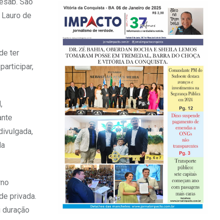
Sesab. São
, Lauro de
de ter
articipar,
,
ante
divulgada,
da
rno
de privada.
i duração