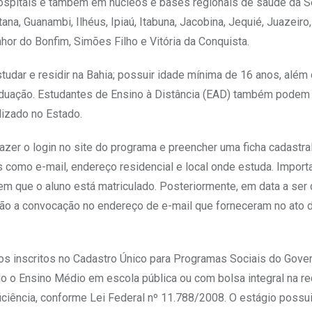
hospitais e também em núcleos e bases regionais de saúde da 
na, Guanambi, Ilhéus, Ipiaú, Itabuna, Jacobina, Jequié, Juazeiro
hor do Bonfim, Simões Filho e Vitória da Conquista.
tudar e residir na Bahia; possuir idade mínima de 16 anos, além 
aduação. Estudantes de Ensino à Distância (EAD) também podem p
izado no Estado.
zer o login no site do programa e preencher uma ficha cadastral
como e-mail, endereço residencial e local onde estuda. Import
m que o aluno está matriculado. Posteriormente, em data a ser 
erão a convocação no endereço de e-mail que forneceram no ato 
ios inscritos no Cadastro Único para Programas Sociais do Gove
o o Ensino Médio em escola pública ou com bolsa integral na re
iência, conforme Lei Federal nº 11.788/2008. O estágio possu