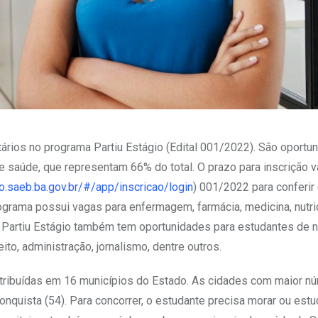
tários no programa Partiu Estágio (Edital 001/2022). São oport
 saúde, que representam 66% do total. O prazo para inscrição va
.saeb.ba.gov.br/#/app/inscricao/login
) 001/2022 para conferir
ograma possui vagas para enfermagem, farmácia, medicina, nutri
 O Partiu Estágio também tem oportunidades para estudantes de n
ito, administração, jornalismo, dentre outros.
stribuídas em 16 municípios do Estado. As cidades com maior n
Conquista (54). Para concorrer, o estudante precisa morar ou estu