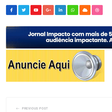
Youtube
Google+
LinkedIn
Whatsapp
Cloud
Stumble
PREVIOUS POST