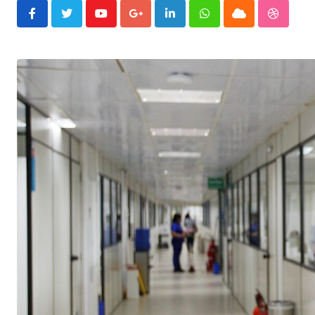
Youtube
Google+
LinkedIn
Whatsapp
Cloud
Stumble