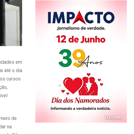
unidades em
i até o dia
 os cursos
ção,
ível
úmero de
dar na