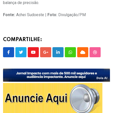
balança de precisão.
Fonte:
Achei Sudoeste |
Foto:
Divulgação/PM
COMPARTILHE:
Youtube
Google+
LinkedIn
Whatsapp
Cloud
StumbleU