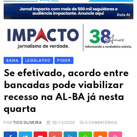
BAHIA
LEGISLATIVO
PODER
Se efetivado, acordo entre
bancadas pode viabilizar
recesso na AL-BA já nesta
quarta
POR
TICO OLIVEIRA
30/12/2020
0
COMENTÁRIOS