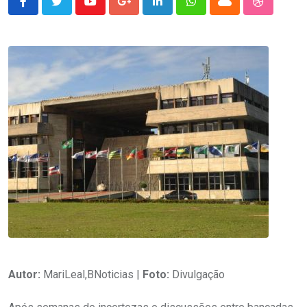
Youtube
Google+
LinkedIn
Whatsapp
Cloud
StumbleU
Autor:
MariLeal,BNoticias |
Foto:
Divulgação