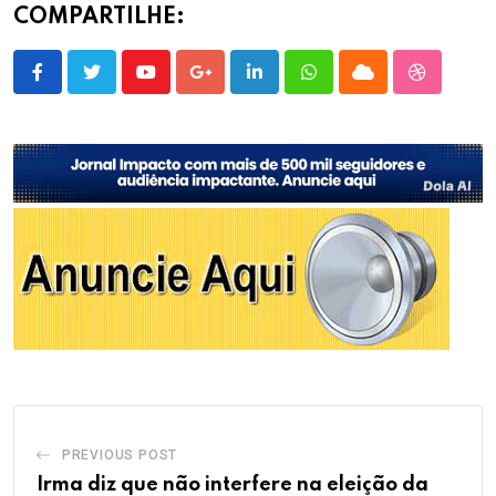
COMPARTILHE:
Youtube
Google+
LinkedIn
Whatsapp
Cloud
StumbleU
PREVIOUS POST
Irma diz que não interfere na eleição da