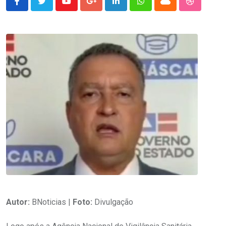
Youtube
Google+
LinkedIn
Whatsapp
Cloud
StumbleU
Autor:
BNoticias |
Foto:
Divulgação