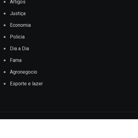
Artigos
Justiça
Economia
Policia
Dia a Dia
Fama
Agronegocio
Esporte e lazer
Copyright © 2022 Jornal Impacto Conquista. Todos os
direitos reservados