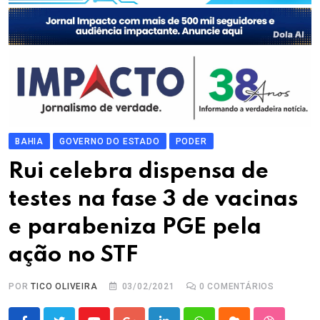
BAHIA
GOVERNO DO ESTADO
PODER
Rui celebra dispensa de
testes na fase 3 de vacinas
e parabeniza PGE pela
ação no STF
POR
TICO OLIVEIRA
03/02/2021
0
COMENTÁRIOS