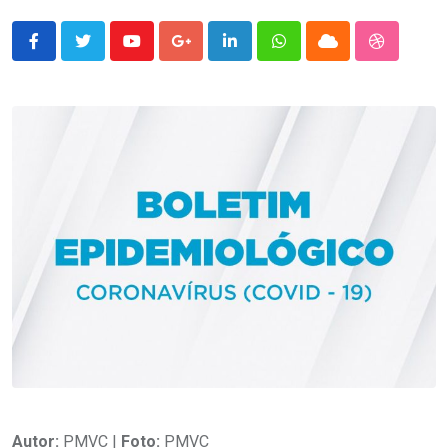
Youtube
Google+
LinkedIn
Whatsapp
Cloud
StumbleU
Autor:
PMVC |
Foto:
PMVC