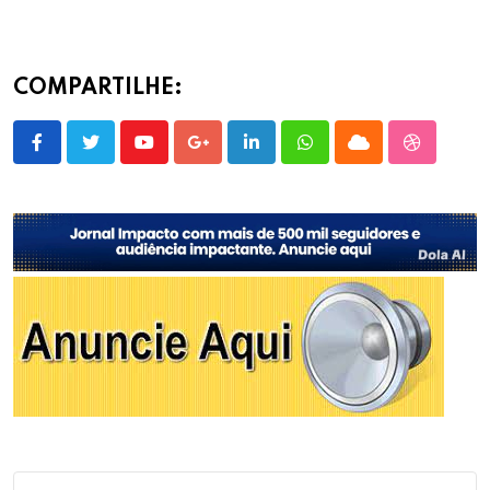
COMPARTILHE:
Youtube
Google+
LinkedIn
Whatsapp
Cloud
StumbleU