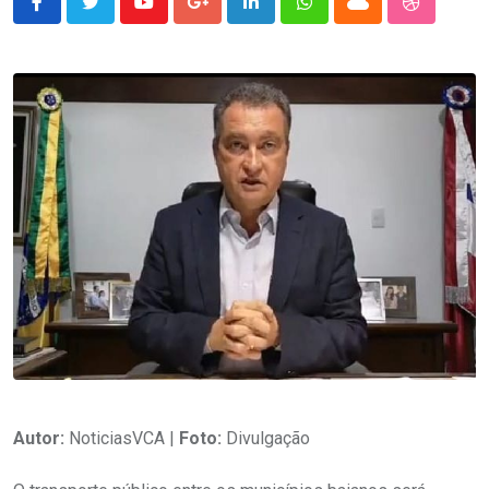
Youtube
Google+
LinkedIn
Whatsapp
Cloud
StumbleU
Autor:
NoticiasVCA |
Foto:
Divulgação