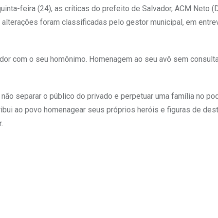
nta-feira (24), as críticas do prefeito de Salvador, ACM Neto (
lterações foram classificadas pelo gestor municipal, em entrev
vador com o seu homônimo. Homenagem ao seu avô sem consulta
não separar o público do privado e perpetuar uma família no po
tribui ao povo homenagear seus próprios heróis e figuras de des
.
Upon