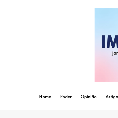
Skip
to
content
Home
Poder
Opinião
Artigo