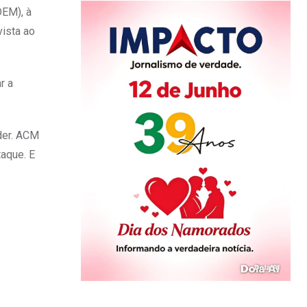
DEM), à
ista ao
r a
der. ACM
taque. E