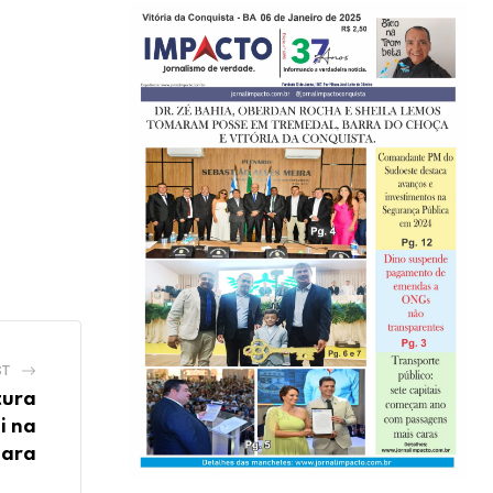
ST
tura
i na
ara