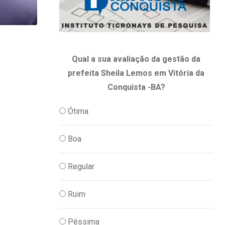
,
CULTURA
PODER
Qual a sua avaliação da gestão da
Vitória da Conquista dará passo históri
prefeita Sheila Lemos em Vitória da
07/08/2026
Conquista -BA?
Ótima
Boa
Regular
Ruim
Péssima