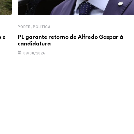
,
PODER
POLITICA
o e
PL garante retorno de Alfredo Gaspar à
candidatura
08/08/2026