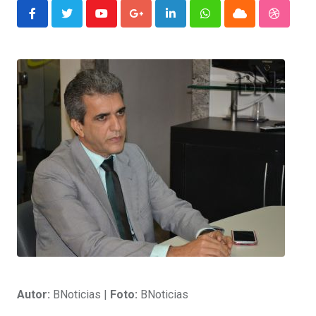
Youtube
Google+
LinkedIn
Whatsapp
Cloud
Stumble
Autor:
BNoticias |
Foto:
BNoticias