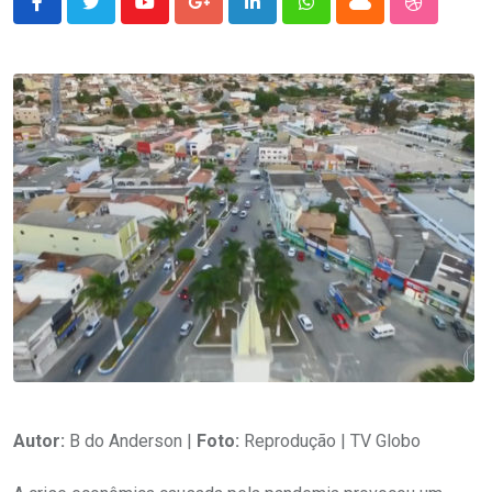
Youtube
Google+
LinkedIn
Whatsapp
Cloud
StumbleU
Autor:
B do Anderson |
Foto:
Reprodução | TV Globo