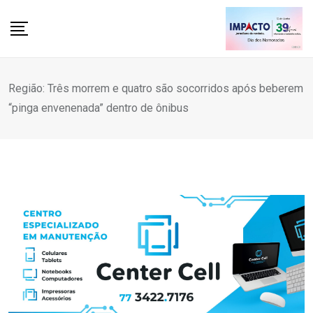
Skip
to
content
Região: Três morrem e quatro são socorridos após beberem
“pinga envenenada” dentro de ônibus