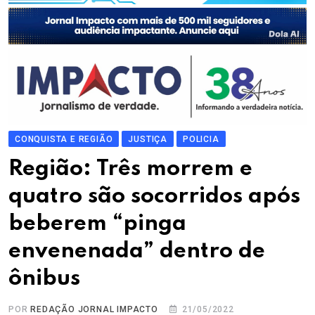
CONQUISTA E REGIÃO
JUSTIÇA
POLICIA
Região: Três morrem e
quatro são socorridos após
beberem “pinga
envenenada” dentro de
ônibus
POR
REDAÇÃO JORNAL IMPACTO
21/05/2022