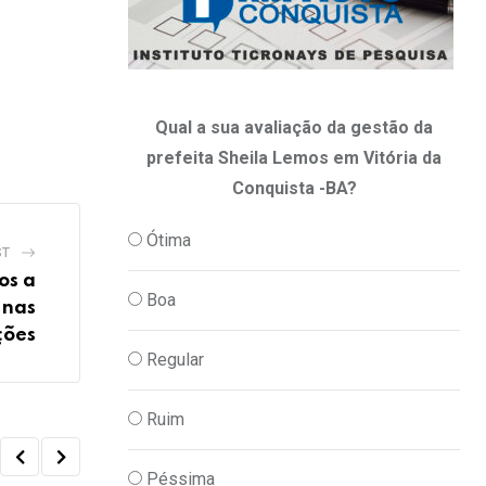
Qual a sua avaliação da gestão da
prefeita Sheila Lemos em Vitória da
Conquista -BA?
Ótima
ST
os a
Boa
 nas
ções
Regular
Ruim
Péssima