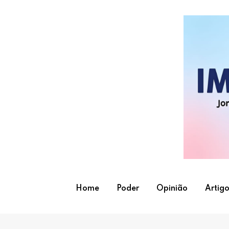
Skip
to
content
Home
Poder
Opinião
Artigo