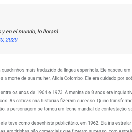
y en el mundo, lo llorará.
0, 2020
em quadrinhos mais traduzido da língua espanhola. Ele nasceu em
 a morte de sua mulher, Alicia Colombo. Ele era cuidado por so
entre os anos de 1964 e 1973. A menina de 8 anos era inquisiti
icos. As críticas nas histórias fizeram sucesso. Quino transfor
são, a personagem se tornou um ícone mundial de contestação so
le teve como desenhista publicitário, em 1962. Ela iria estrela
, mas em tirinhas não comerciais que fizeram sucesso, com estrei