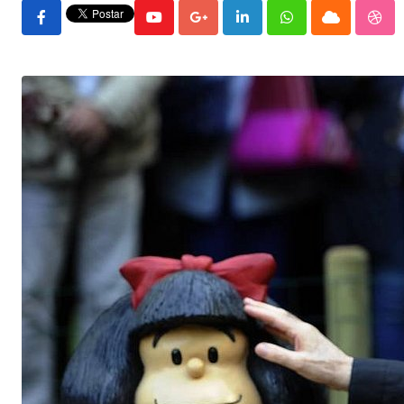
Youtube
Google+
LinkedIn
Whatsapp
Cloud
Stu