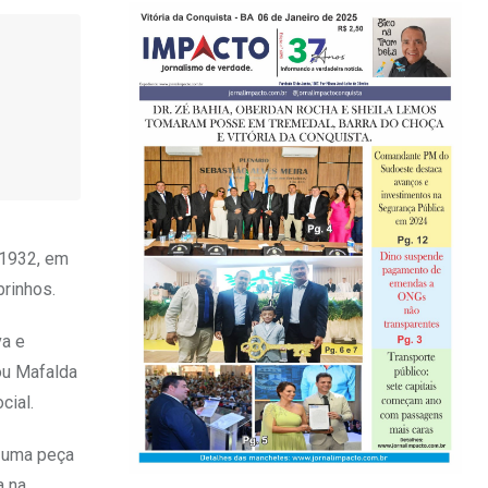
 1932, em
brinhos.
va e
mou Mafalda
cial.
r uma peça
a na