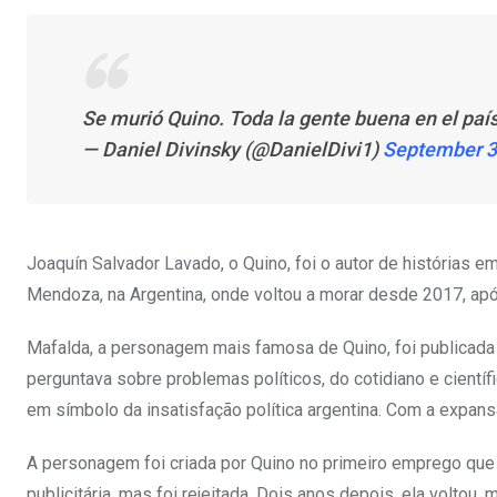
Se murió Quino. Toda la gente buena en el país 
— Daniel Divinsky (@DanielDivi1)
September 3
Joaquín Salvador Lavado, o Quino, foi o autor de histórias 
Mendoza, na Argentina, onde voltou a morar desde 2017, após
Mafalda, a personagem mais famosa de Quino, foi publicada 
perguntava sobre problemas políticos, do cotidiano e científ
em símbolo da insatisfação política argentina. Com a expan
A personagem foi criada por Quino no primeiro emprego que e
publicitária, mas foi rejeitada. Dois anos depois, ela voltou