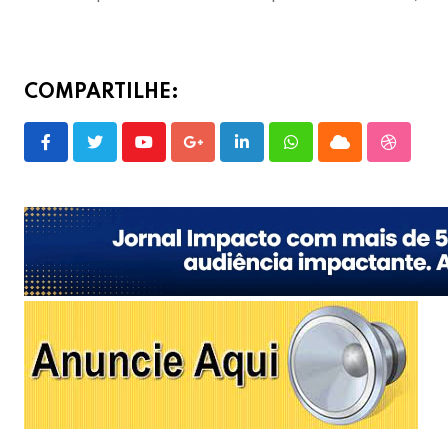
COMPARTILHE:
Youtube
Google+
LinkedIn
Whatsapp
Cloud
Stumble