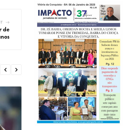
ST
r de
anos