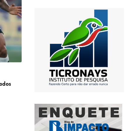
,
ESPORTE E LAZER
FUTEBOL
cados
Com nova expulsão, Vitória perde para o
PR
04/08/2026