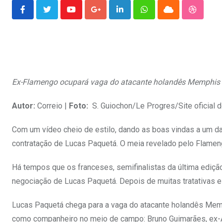
Youtube
Google+
LinkedIn
Whatsapp
Cloud
Stumble
Ex-Flamengo ocupará vaga do atacante holandês Memphis
Autor:
Correio |
Foto:
S. Guiochon/Le Progres/Site oficial 
Com um vídeo cheio de estilo, dando as boas vindas a um danç
contratação de Lucas Paquetá. O meia revelado pelo Flamengo
Há tempos que os franceses, semifinalistas da última ediçã
negociação de Lucas Paquetá. Depois de muitas tratativas e
Lucas Paquetá chega para a vaga do atacante holandês Memph
como companheiro no meio de campo: Bruno Guimarães, ex-A