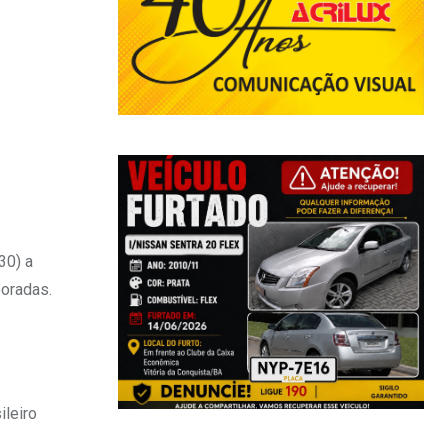
30) a
poradas.
ileiro