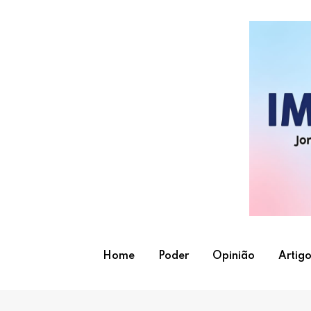
Skip
to
content
Home
Poder
Opinião
Artigo