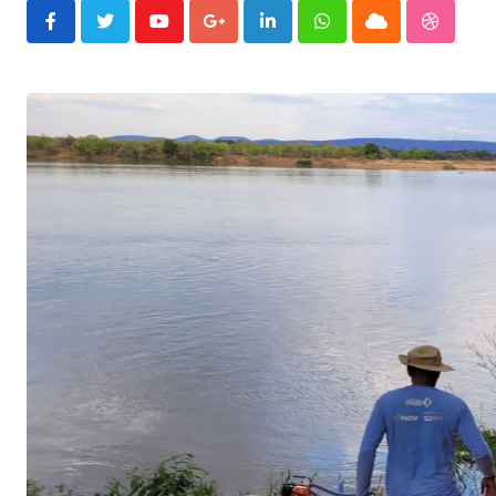
Youtube
Google+
LinkedIn
Whatsapp
Cloud
Stumble