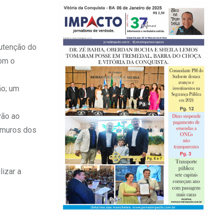
nutenção do
com o
ão; um
vão ao
 muros dos
lizar a