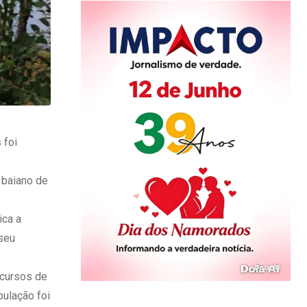
 foi
 baiano de
ica a
 seu
 cursos de
pulação foi