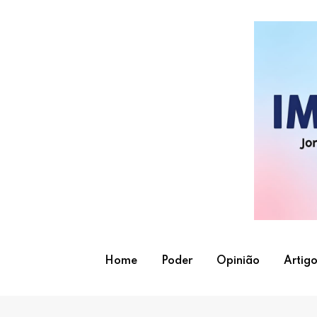
Skip
to
content
Home
Poder
Opinião
Artigo