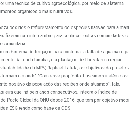
 por uma técnica de cultivo agroecológica, por meio de sistema
limentos orgânicos e mais nutritivos.
peza dos rios e reflorestamento de espécies nativas para a ma
ias fizeram um intercâmbio para conhecer outras comunidades 
 comunitária.
 Sistema de Irrigação para contornar a falta de água na regi
mento da renda familiar; e a plantação de florestas na região.
stentabilidade da MRV, Raphael Lafeta, os objetivos do projeto 
ansformam o mundo’. “Com esse propósito, buscamos ir além dos
to positivo da população das regiões onde atuamos”, fala.
sileira que, há seis anos consecutivos, integra o Índice de
a do Pacto Global da ONU desde 2016, que tem por objetivo mobi
didas ESG tendo como base os ODS.