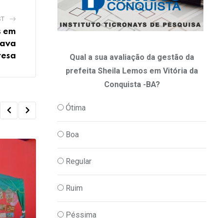
ST
s em
rava
resa
Qual a sua avaliação da gestão da
prefeita Sheila Lemos em Vitória da
Conquista -BA?
Ótima
Boa
Regular
Ruim
Péssima