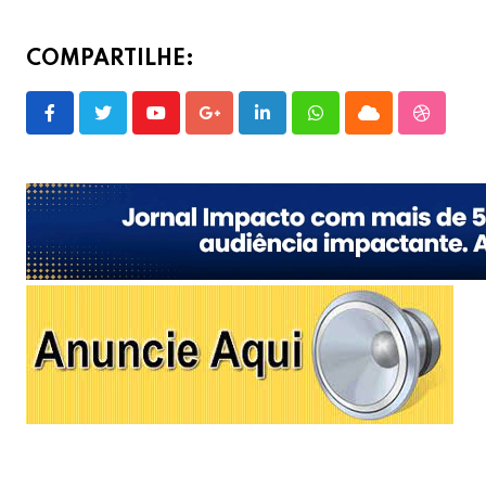
COMPARTILHE:
Youtube
Google+
LinkedIn
Whatsapp
Cloud
Stumble