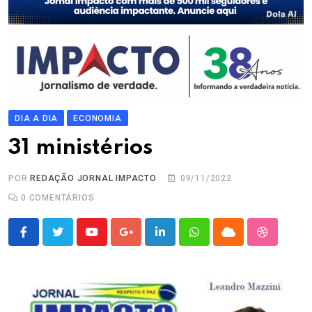
DIA A DIA
ECONOMIA
31 ministérios
POR
REDAÇÃO JORNAL IMPACTO
09/11/2022
0
COMENTÁRIOS
Youtube
Google+
LinkedIn
Whatsapp
Cloud
StumbleU