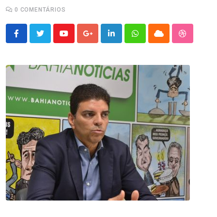
0
COMENTÁRIOS
Youtube
Google+
LinkedIn
Whatsapp
Cloud
StumbleU