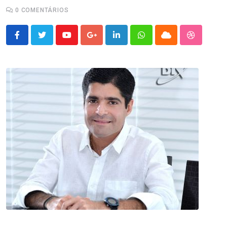
0
COMENTÁRIOS
Youtube
Google+
LinkedIn
Whatsapp
Cloud
StumbleU