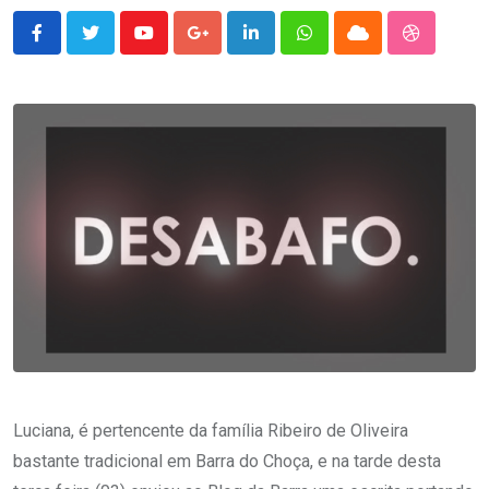
Youtube
Google+
LinkedIn
Whatsapp
Cloud
StumbleU
Luciana, é pertencente da família Ribeiro de Oliveira
bastante tradicional em Barra do Choça, e na tarde desta