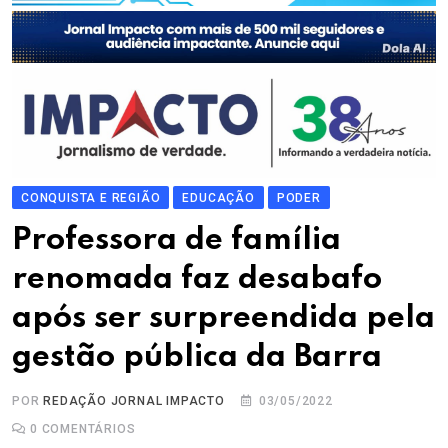
CONQUISTA E REGIÃO
EDUCAÇÃO
PODER
Professora de família
renomada faz desabafo
após ser surpreendida pela
gestão pública da Barra
POR
REDAÇÃO JORNAL IMPACTO
03/05/2022
0
COMENTÁRIOS