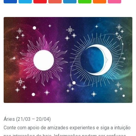
Youtube
Google+
LinkedIn
Whatsapp
Cloud
StumbleU
Áries (21/03 – 20/04)
Conte com apoio de amizades experientes e siga a intuição