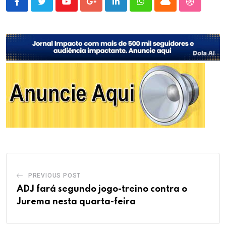
Youtube
Google+
LinkedIn
Whatsapp
Cloud
StumbleU
PREVIOUS POST
ADJ fará segundo jogo-treino contra o
Jurema nesta quarta-feira