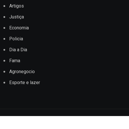
Artigos
Justiça
Economia
Policia
Dia a Dia
Fama
Agronegocio
Esporte e lazer
Copyright © 2022 Jornal Impacto Conquista. Todos os
direitos reservados