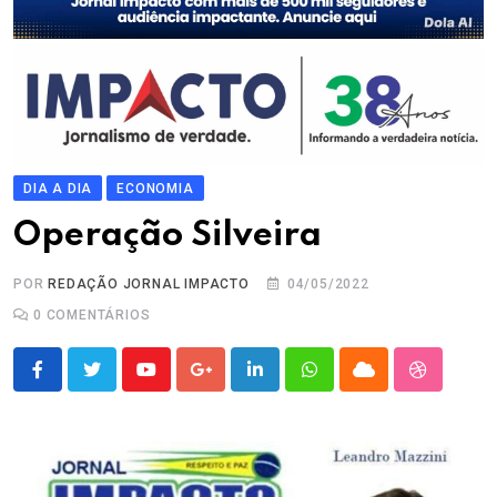
DIA A DIA
ECONOMIA
Operação Silveira
POR
REDAÇÃO JORNAL IMPACTO
04/05/2022
0
COMENTÁRIOS
Youtube
Google+
LinkedIn
Whatsapp
Cloud
StumbleU