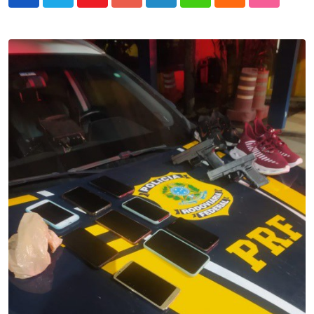
Youtube
Google+
LinkedIn
Whatsapp
Cloud
StumbleU