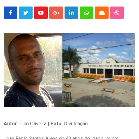
Youtube
Google+
LinkedIn
Whatsapp
Cloud
StumbleU
Autor:
Tico Oliveira |
Foto:
Divulgação
Jean Fábio Santos Alves de 43 anos de idade, jovem