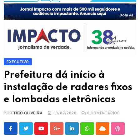
EXECUTIVO
Prefeitura dá início à
instalação de radares fixos
e lombadas eletrônicas
POR
TICO OLIVEIRA
03/07/2020
0
COMENTÁRIOS
Youtube
Google+
LinkedIn
Whatsapp
Cloud
StumbleU