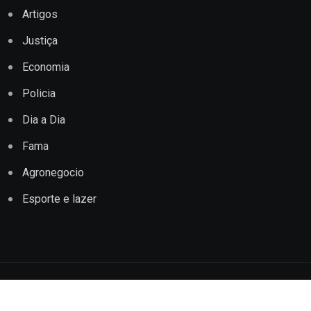
Artigos
Justiça
Economia
Policia
Dia a Dia
Fama
Agronegocio
Esporte e lazer
Copyright © 2022 Jornal Impacto Conquista. Todos os
direitos reservados