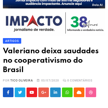
ARTIGOS
Valeriano deixa saudades
no cooperativismo do
Brasil
POR
TICO OLIVEIRA
03/07/2020
0
COMENTÁRIOS
Youtube
Google+
LinkedIn
Whatsapp
Cloud
StumbleU