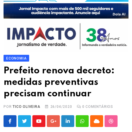
ECONOMIA
Prefeito renova decreto:
medidas preventivas
precisam continuar
POR
TICO OLIVEIRA
26/04/2020
0
COMENTÁRIOS
Youtube
Google+
LinkedIn
Whatsapp
Cloud
StumbleU