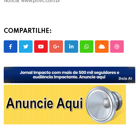
Noticia: www.pmvc.com.br
COMPARTILHE:
Youtube
Google+
LinkedIn
Whatsapp
Cloud
StumbleU