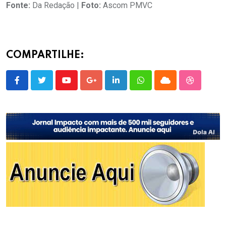
Fonte:
Da Redação |
Foto:
Ascom PMVC
COMPARTILHE:
Youtube
Google+
LinkedIn
Whatsapp
Cloud
StumbleU