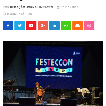
POR
REDAÇÃO JORNAL IMPACTO
11/11/2022
0
COMENTÁRIOS
Youtube
Google+
LinkedIn
Whatsapp
Cloud
StumbleU