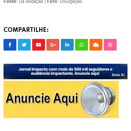
Fonte:
Da Redação |
Foto:
Divulgação
COMPARTILHE:
Youtube
Google+
LinkedIn
Whatsapp
Cloud
StumbleU