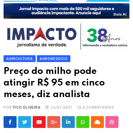
AGRICULTURA
AGRONEGOCIO
Preço do milho pode
atingir R$ 95 em cinco
meses, diz analista
POR
TICO OLIVEIRA
12/01/2021
0
COMENTÁRIOS
Youtube
Google+
LinkedIn
Whatsapp
Cloud
StumbleU