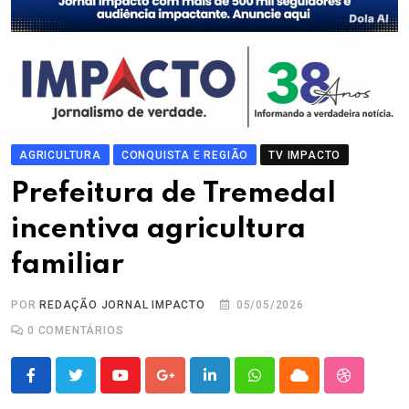
AGRICULTURA
CONQUISTA E REGIÃO
TV IMPACTO
Prefeitura de Tremedal
incentiva agricultura
familiar
POR
REDAÇÃO JORNAL IMPACTO
05/05/2026
0
COMENTÁRIOS
Youtube
Google+
LinkedIn
Whatsapp
Cloud
StumbleU