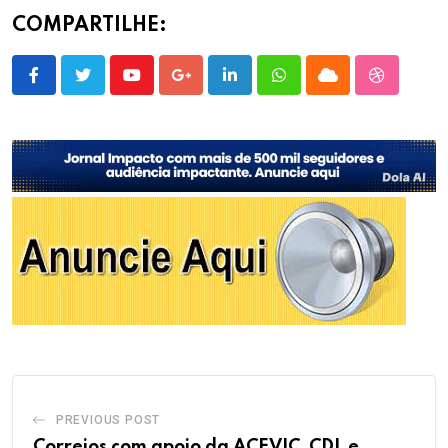
COMPARTILHE:
Youtube
Google+
LinkedIn
Whatsapp
Cloud
StumbleU
PREVIOUS POST
Correios com apoio da ACEVIC, CDL e