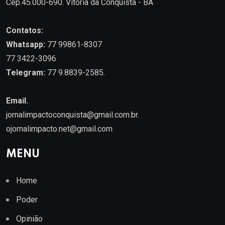
Cep.45.000-690. Vitória da Conquista - BA
Contatos:
Whatsapp:
77 99861-8307
77 3422-3096
Telegram:
77 9.8839-2585.
Email.
jornalimpactoconquista@gmail.com.br
.
ojornalimpacto.net@gmail.com
MENU
Home
Poder
Opinião