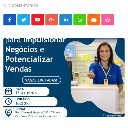
0
COMENTÁRIOS
Youtube
Google+
LinkedIn
Whatsapp
Cloud
StumbleU