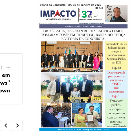
ST
l em
ews”
rown