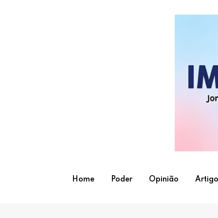
Skip
to
content
Home
Poder
Opinião
Artigo