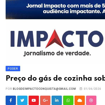
PODER
Preço do gás de cozinha so
POR
BLOGDEIMPACTOCONQUISTA@GMAIL.COM
01/06/2026
Youtube
Google+
LinkedIn
Whatsapp
Cloud
Stumble