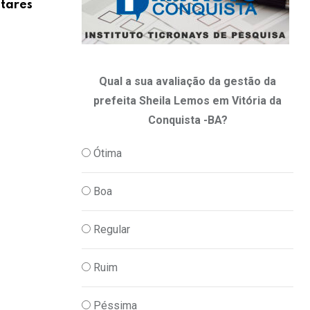
ntares
TSE cria conselho para monitorar desin
IA
08/08/2026
Qual a sua avaliação da gestão da
prefeita Sheila Lemos em Vitória da
Conquista -BA?
Ótima
Boa
Regular
Ruim
Péssima