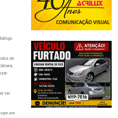
diálogo
nidos do
Câmara,
ezar
ue vai
levam em