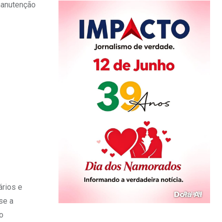
manutenção
ários e
se a
o