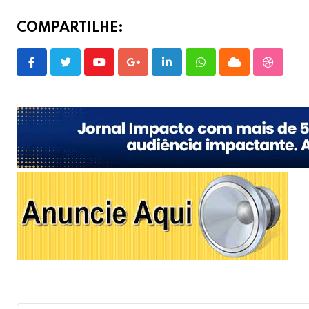
COMPARTILHE:
Youtube
Google+
LinkedIn
Whatsapp
Cloud
Stumble