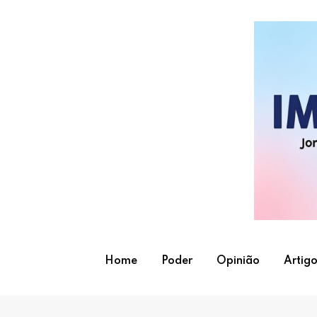
Skip
to
content
Home
Poder
Opinião
Artigo