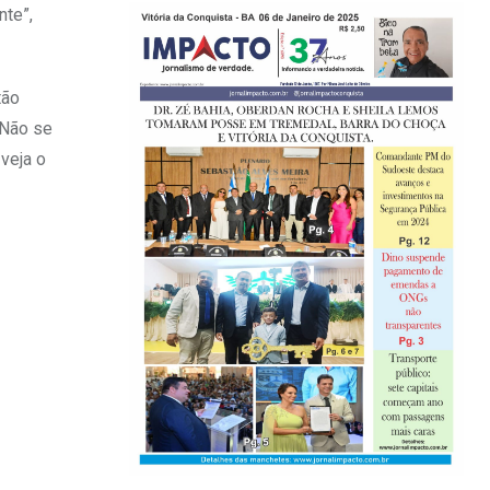
nte”,
tão
“Não se
veja o