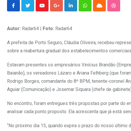
Youtube
Google+
LinkedIn
Whatsapp
Cloud
Stumble
Autor:
Radar64 |
Foto:
Radar64
A prefeita de Porto Seguro, Cláudia Oliveira, recebeu repre
sobre a reabertura gradual dos estabelecimentos comerciais
Estavam presentes os empresários Vinícius Brandão (Empre
Baianão), os vereadores Lázaro e Ariana Felhberg (que foram
Rodrigo Borges, comandante do 8º BPM, tenente-coronel Anac
Aguiar (Comunicação) e Josemar Siquara (chefe de gabinete)
No encontro, foram entregues três propostas por parte do e
analisar cada ponto proposto. Ela acrescenta que já está se
“No próximo dia 15, quando expira o prazo do nosso último