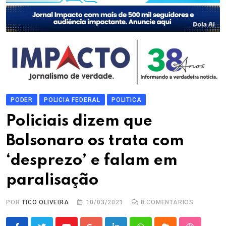
PODER
POLICIA FEDERAL
POLITICA
Policiais dizem que
Bolsonaro os trata com
‘desprezo’ e falam em
paralisação
POR
TICO OLIVEIRA
10/03/2021
0
COMENTÁRIOS