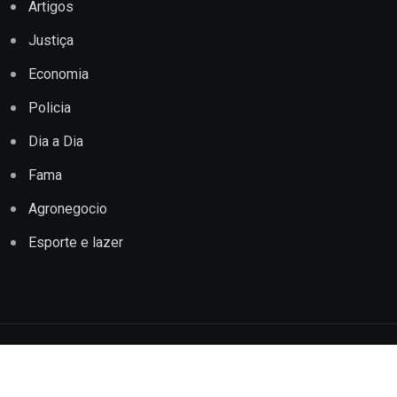
Artigos
Justiça
Economia
Policia
Dia a Dia
Fama
Agronegocio
Esporte e lazer
Copyright © 2022 Jornal Impacto Conquista. Todos os
direitos reservados