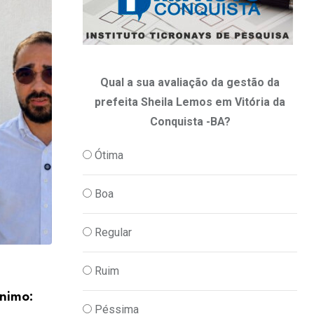
Qual a sua avaliação da gestão da
prefeita Sheila Lemos em Vitória da
Conquista -BA?
Ótima
Boa
Regular
Ruim
BAHIA
ônimo:
Mulheres pelo NOVO Bahia em movimen
Péssima