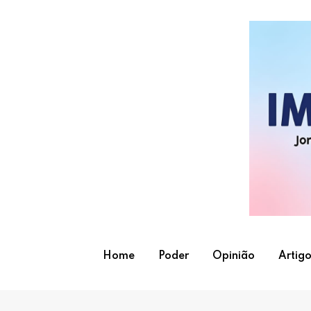
Skip
to
content
Home
Poder
Opinião
Artigo