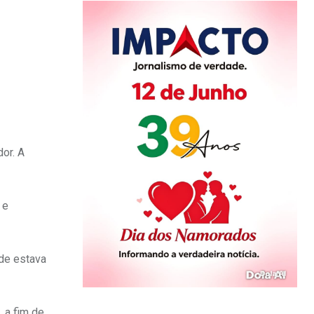
dor. A
 e
nde estava
 a fim de