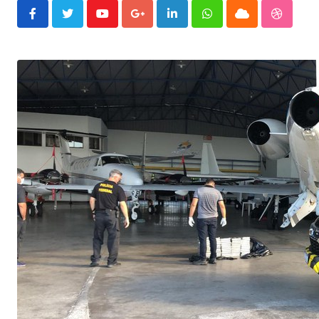
Youtube
Google+
LinkedIn
Whatsapp
Cloud
Stumble