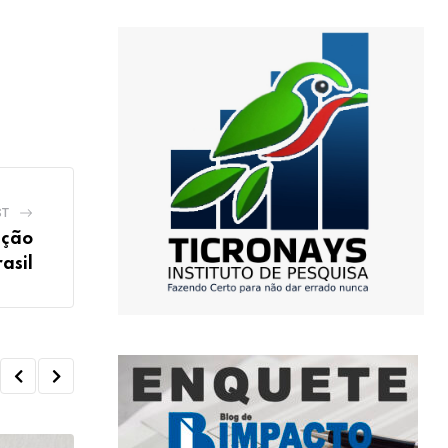
ST
ação
asil