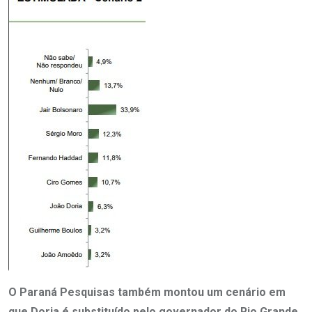
O Paraná Pesquisas também montou um cenário em
que Doria é substituído pelo governador do Rio Grande