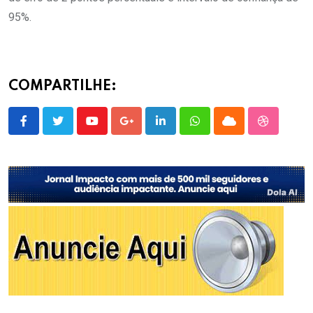
95%.
COMPARTILHE:
Youtube
Google+
LinkedIn
Whatsapp
Cloud
StumbleU