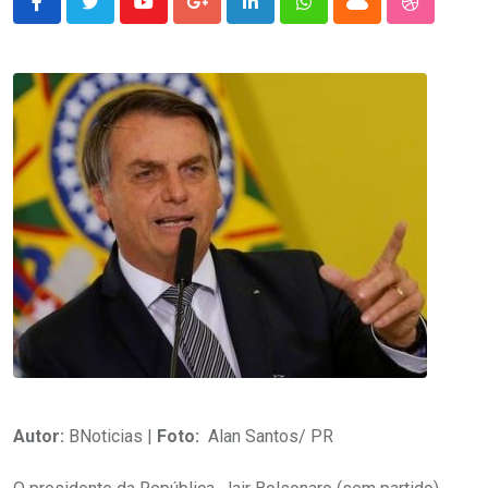
Youtube
Google+
LinkedIn
Whatsapp
Cloud
StumbleU
Autor:
BNoticias |
Foto:
Alan Santos/ PR