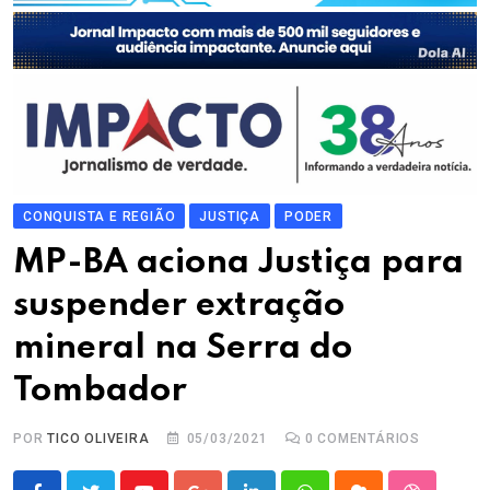
CONQUISTA E REGIÃO
JUSTIÇA
PODER
MP-BA aciona Justiça para
suspender extração
mineral na Serra do
Tombador
POR
TICO OLIVEIRA
05/03/2021
0
COMENTÁRIOS