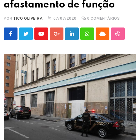
afastamento de função
POR
TICO OLIVEIRA
07/07/2020
0
COMENTÁRIOS
Youtube
Google+
LinkedIn
Whatsapp
Cloud
StumbleU