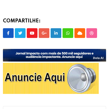
COMPARTILHE:
Youtube
Google+
LinkedIn
Whatsapp
Cloud
StumbleU