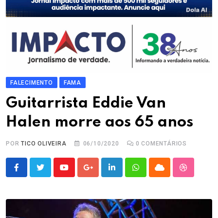
FALECIMENTO
FAMA
Guitarrista Eddie Van
Halen morre aos 65 anos
POR
TICO OLIVEIRA
06/10/2020
0
COMENTÁRIOS
Youtube
Google+
LinkedIn
Whatsapp
Cloud
StumbleU