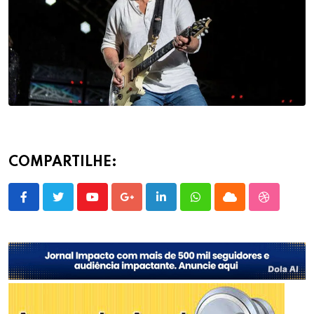
COMPARTILHE:
Youtube
Google+
LinkedIn
Whatsapp
Cloud
StumbleU