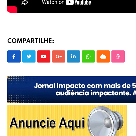
COMPARTILHE:
Youtube
Google+
LinkedIn
Whatsapp
Cloud
Stumble