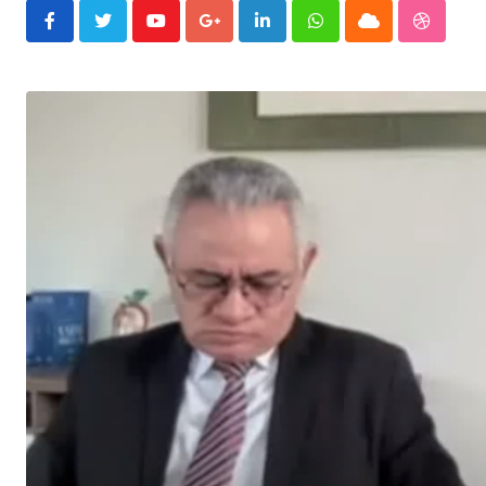
Youtube
Google+
LinkedIn
Whatsapp
Cloud
Stumble