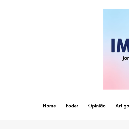
Skip
to
content
Home
Poder
Opinião
Artigo