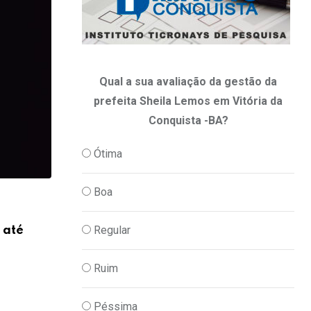
Qual a sua avaliação da gestão da
prefeita Sheila Lemos em Vitória da
Conquista -BA?
Ótima
Boa
,
POLITICA
TV IMPACTO
Regular
 até
ACM Neto defende atendimento imedia
casos emergenciais
Ruim
10/06/2026
Péssima