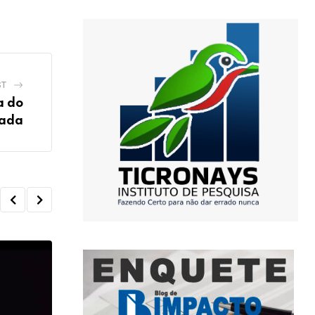
ST
a do
rada