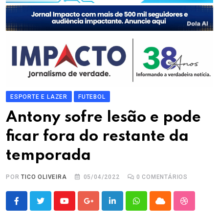
ESPORTE E LAZER
FUTEBOL
Antony sofre lesão e pode
ficar fora do restante da
temporada
POR
TICO OLIVEIRA
05/04/2022
0
COMENTÁRIOS
Youtube
Google+
LinkedIn
Whatsapp
Cloud
StumbleU