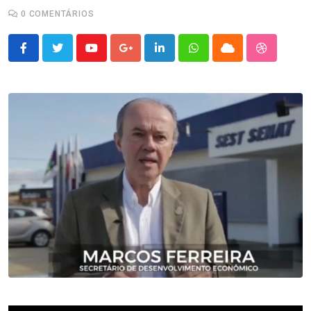
0
COMENTÁRIOS
Youtube
Google+
LinkedIn
Whatsapp
Cloud
StumbleU