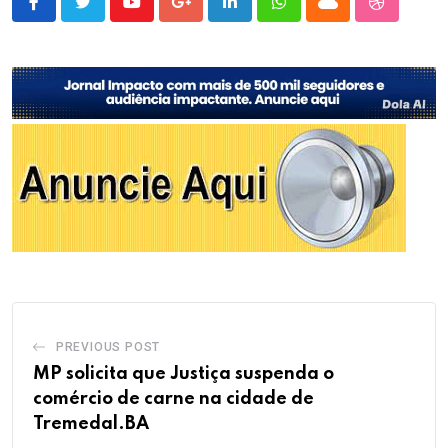
Youtube
Google+
LinkedIn
Whatsapp
Cloud
StumbleU
PREVIOUS POST
MP solicita que Justiça suspenda o
comércio de carne na cidade de
Tremedal.BA